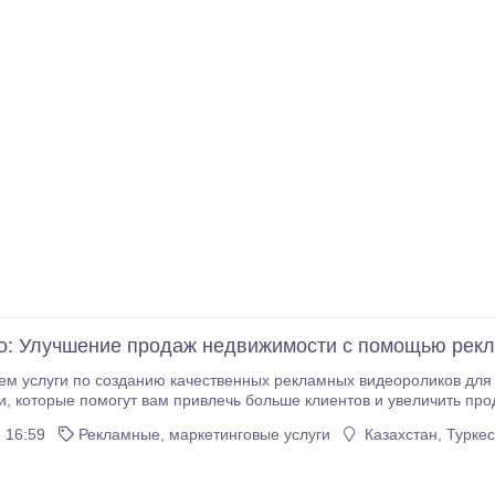
o: Улучшение продаж недвижимости с помощью рек
м услуги по созданию качественных рекламных видеороликов для 
ах мы используем
 и цены на них, чтобы дать потенциальным клиентам полную информацию о
 16:59
Рекламные, маркетинговые услуги
Казахстан, Турке
жимости.