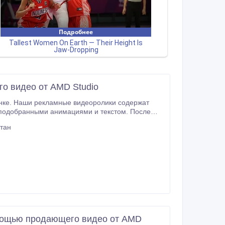
о видео от AMD Studio
стан
омощью продающего видео от AMD