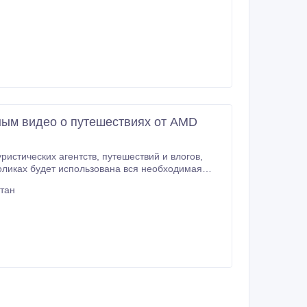
ным видео о путешествиях от AMD
ств, путешествий и влогов,
оликах будет использована вся необходимая
ли услуги.
стан