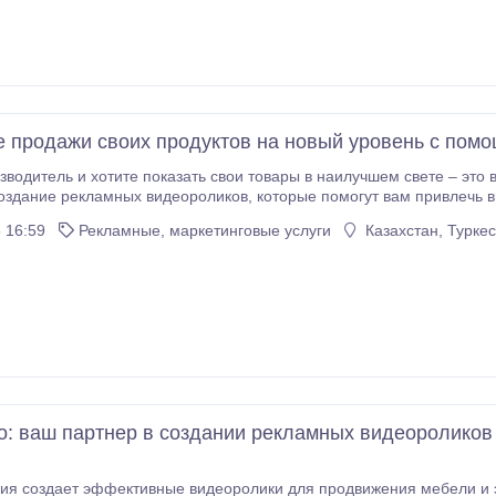
 продажи своих продуктов на новый уровень с пом
зводитель и хотите показать свои товары в наилучшем свете – это 
идеороликов, которые помогут вам привлечь внимание к вашим продуктам. Мы используем
исания, фотографии и цены в сочетании с красивой и динамичной анимацией
 16:59
Рекламные, маркетинговые услуги
Казахстан, Турке
o: ваш партнер в создании рекламных видеороликов
создает эффективные видеоролики для продвижения мебели и элементов интерьер