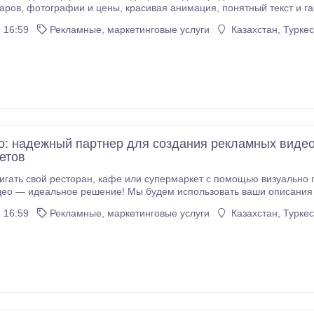
ичное сочетание всех элементов. Мы
готовы разместить готовые видеоролики на телевидении, YouTube
 16:59
Рекламные, маркетинговые услуги
Казахстан, Турке
o: надежный партнер для создания рекламных видео
етов
ермаркет с помощью визуально привлекательных видеороликов? Наши услуги по
 идеальное решение! Мы будем использовать ваши описания продуктов, фотографии и цен
и привлекательных видеороликов. Наши шаблоны имеют четкие те
 16:59
Рекламные, маркетинговые услуги
Казахстан, Турке
я гармоничного представления.