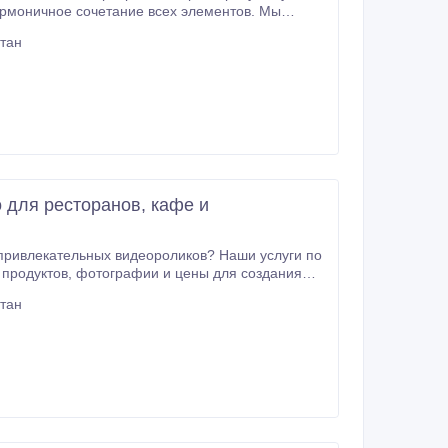
 и в социальных сетях.
стан
 для ресторанов, кафе и
ы для создания
кстовые описания и тщательно подобранную
стан