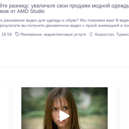
йте разницу: увеличьте свои продажи модной одеж
ков от AMD Studio
 рекламное видео для одежды и обуви? Мы поможем вам! В видео используютс
зультате вы получите динамичное видео с яркой анимацией и понятным описанием, 
клиентов. Готовое видео можно разместить на ТВ, YouTube и социальных сетях.
 16:59
Рекламные, маркетинговые услуги
Казахстан, Турке