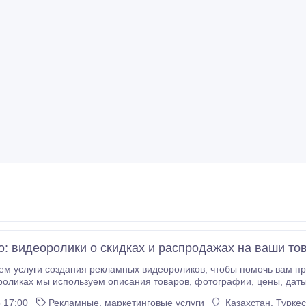
o: видеоролики о скидках и распродажах на ваши то
ния рекламных видеороликов, чтобы помочь вам продвигать скидки и распродажи на ваши товары. В
ьзуем описания товаров, фотографии, цены, даты распродаж и размеры скидок, чтобы привлечь
 клиентов. Мы создадим динамичный видеоролик с тщательно подобранной ан
 17:00
Рекламные, маркетинговые услуги
Казахстан, Турке