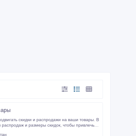
вары
имацией, понятным текстовым
стан