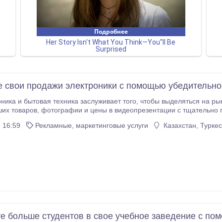
 свои продажи электроники с помощью убедительног
техника заслуживает того, чтобы выделяться на рынке. Наши рекламные видеоролики содержат
ии с тщательно подобранными анимациями и текстом. После
завершения вы можете разместить их на ТВ, YouTube и в социальных сетях..
 16:59
Рекламные, маркетинговые услуги
Казахстан, Турке
е больше студентов в свое учебное заведение с п