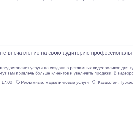
 гармоничным сочетанием всех элементов.
те впечатление на свою аудиторию профессиональ
доставляет услуги по созданию рекламных видеороликов для туристических агент
гут вам привлечь больше клиентов и увеличить продажи. В видеор
информация: описание туров или услуги, фотографии и цены на эти туры и
 17:00
Рекламные, маркетинговые услуги
Казахстан, Турке